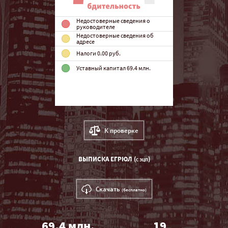
Недостоверные сведения о
руководителе
Недостоверные сведения об
адресе
Налоги 0.00 руб.
Уставный капитал 69.4 млн.
К проверке
ВЫПИСКА ЕГРЮЛ (
)
C ЭЦП
Скачать
(бесплатно)
69.4 млн.
19