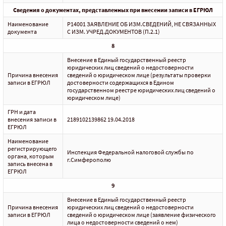
Сведения о документах, представленных при внесении записи в ЕГРЮЛ
Наименование
Р14001 ЗАЯВЛЕНИЕ ОБ ИЗМ.СВЕДЕНИЙ, НЕ СВЯЗАННЫХ
документа
С ИЗМ. УЧРЕД.ДОКУМЕНТОВ (П.2.1)
8
Внесение в Единый государственный реестр
юридических лиц сведений о недостоверности
Причина внесения
сведений о юридическом лице (результаты проверки
записи в ЕГРЮЛ
достоверности содержащихся в Едином
государственном реестре юридических лиц сведений о
юридическом лице)
ГРН и дата
внесения записи в
2189102139862 19.04.2018
ЕГРЮЛ
Наименование
регистрирующего
Инспекция Федеральной налоговой службы по
органа, которым
г.Симферополю
запись внесена в
ЕГРЮЛ
9
Внесение в Единый государственный реестр
Причина внесения
юридических лиц сведений о недостоверности
записи в ЕГРЮЛ
сведений о юридическом лице (заявление физического
лица о недостоверности сведений о нем)