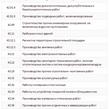
Производство дноочистительных, дноуглубительных и
42.91.4
берегоукрепительных работ
42.91.5
Производство подводных работ, включая водолазные
Строительство прочих инженерных сооружений, не
42.99
включенных в другие группировки
43.11
Разборка и снос зданий
43.12.1
Расчистка территории строительной площадки
43.12.3
Производство земляных работ
43.21
Производство электромонтажных работ
Производство санитарно-технических работ, монтаж
43.22
отопительных систем и систем кондиционирования воздуха
43.29
Производство прочих строительно- монтажных работ
43.31
Производство штукатурных работ
43.32
Работы столярные и плотничные
43.33
Работы по устройству покрытий полов и облицовке стен
43.34
Производство малярных и стекольных работ
43.39
Производство прочих отделочных и завершающих работ