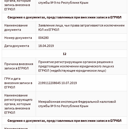
органа, которым
службы № 9 по Республике Крым
запись внесена в
ЕГРЮЛ
Сведения о документах, представленных при внесении записи в ЕГРЮЛ
Наименование
Заявление лица, чьи права затрагиваются исключением
документа
ЮЛ из ЕГРЮЛ
Номер документа
004280
Дата документа
18.04.2019
12
Принятие регистрирующим органом решения о
Причина внесения
предстоящем исключении юридического лица из
записи в ЕГРЮЛ
ЕГРЮЛ (недействующее юридическое лицо)
ГРН и дата
внесения записи в
2199112208645 10.07.2019
ЕГРЮЛ
Наименование
регистрирующего
Межрайонная инспекция Федеральной налоговой
органа, которым
службы № 9 по Республике Крым
запись внесена в
ЕГРЮЛ
Сведения о документах, представленных при внесении записи в ЕГРЮЛ
Наименование