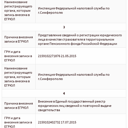
Наименование
регистрирующего
Инспекция Федеральной налоговой службы по
органа, которым
г.Симферополю
запись внесена в
ЕГРЮЛ
3
Представление сведений о регистрации юридического
Причина внесения
лица в качестве страхователя в территориальном
записи в ЕГРЮЛ
органе Пенсионного фонда Российской Федерации
ГРН и дата
внесения записи в
2159102271876 21.05.2015
ЕГРЮЛ
Наименование
регистрирующего
Инспекция Федеральной налоговой службы по
органа, которым
г.Симферополю
запись внесена в
ЕГРЮЛ
4
Внесение в Единый государственный реестр
Причина внесения
юридических лиц сведений о повторной выдаче
записи в ЕГРЮЛ
свидетельства
ГРН и дата
внесения записи в
2159102402732 17.07.2015
ЕГРЮЛ