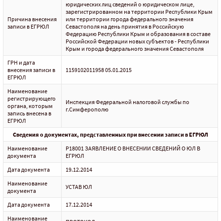
юридических лиц сведений о юридическом лице,
зарегистрированном на территории Республики Крым
Причина внесения
или территории города федерального значения
записи в ЕГРЮЛ
Севастополя на день принятия в Российскую
Федерацию Республики Крым и образования в составе
Российской Федерации новых субъектов - Республики
Крым и города федерального значения Севастополя
ГРН и дата
внесения записи в
1159102011958 05.01.2015
ЕГРЮЛ
Наименование
регистрирующего
Инспекция Федеральной налоговой службы по
органа, которым
г.Симферополю
запись внесена в
ЕГРЮЛ
Сведения о документах, представленных при внесении записи в ЕГРЮЛ
Наименование
Р18001 ЗАЯВЛЕНИЕ О ВНЕСЕНИИ СВЕДЕНИЙ О ЮЛ В
документа
ЕГРЮЛ
Дата документа
19.12.2014
Наименование
УСТАВ ЮЛ
документа
Дата документа
17.12.2014
Наименование