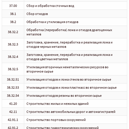
37.00
Сбор и обработка сточных вод
38.1
Сбор отходов
38.2
Обработка и утилизация отходов
Обработка (переработка) лома и отходов драгоценных
38.32.2
металлов
Заготовка, хранение, переработка и реализация лома и
38.32.3
отходов черных металлов
Заготовка, хранение, переработка и реализация лома и
38.32.4
отходов цветных металлов
Утилизация вторичных неметаллических ресурсов во
38.32.5
вторичное сырье
38.32.51
Утилизация отходов и лома стекла во вторичное сырье
38.32.53
Утилизация отходов и лома пластмасс во вторичное сырье
38.32.54
Утилизация отходов резины во вторичное сырье
41.20
Строительство жилых и нежилых зданий
42.11
Строительство автомобильных дорог и автомагистралей
42.91.1
Строительство портовых сооружений
42.91.2
Строительство гидротехнических сооружений