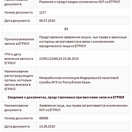
Решение о предстоящем исключении ЮЛ из ЕГРЮЛ
документа
Номер документа
1217
Дата документа
08.07.2019
13
Представление заявления лицом, чьи права и законные
Причина внесения
интересы затрагиваются в связи с исключением
записи в ЕГРЮЛ
юридического лица из ЕГРЮЛ
ГРН и дата
внесения записи в
2199112248124 19.08.2019
ЕГРЮЛ
Наименование
регистрирующего
Межрайонная инспекция Федеральной налоговой
органа, которым
службы № 9 по Республике Крым
запись внесена в
ЕГРЮЛ
Сведения о документах, представленных при внесении записи в ЕГРЮЛ
Наименование
Заявление лица, чьи права затрагиваются исключением
документа
ЮЛ из ЕГРЮЛ
Номер документа
8898Б
Дата документа
13.08.2019