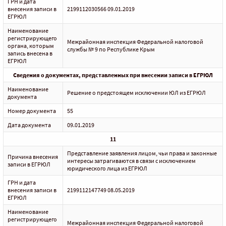
ГРН и дата
внесения записи в
2199112030566 09.01.2019
ЕГРЮЛ
Наименование
регистрирующего
Межрайонная инспекция Федеральной налоговой
органа, которым
службы № 9 по Республике Крым
запись внесена в
ЕГРЮЛ
Сведения о документах, представленных при внесении записи в ЕГРЮЛ
Наименование
Решение о предстоящем исключении ЮЛ из ЕГРЮЛ
документа
Номер документа
55
Дата документа
09.01.2019
11
Представление заявления лицом, чьи права и законные
Причина внесения
интересы затрагиваются в связи с исключением
записи в ЕГРЮЛ
юридического лица из ЕГРЮЛ
ГРН и дата
внесения записи в
2199112147749 08.05.2019
ЕГРЮЛ
Наименование
регистрирующего
Межрайонная инспекция Федеральной налоговой