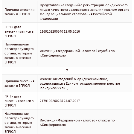
Представление сведений о регистрации юридического
Причина внесения
лица в качестве страхователя в исполнительном органе
записи в ЕГРЮЛ
Фонда социального страхования Российской
Федерации
ГРН и дата
внесения записи в
2169102200540 12.05.2016
ЕГРЮЛ
Наименование
регистрирующего
Инспекция Федеральной налоговой службы по
органа, которым
г.Симферополю
запись внесена в
ЕГРЮЛ
7
Изменение сведений о юридическом лице,
Причина внесения
содержащихся в Едином государственном реестре
записи в ЕГРЮЛ
юридических лиц
ГРН и дата
внесения записи в
2179102260225 24.07.2017
ЕГРЮЛ
Наименование
регистрирующего
Инспекция Федеральной налоговой службы по
органа, которым
г.Симферополю
запись внесена в
ЕГРЮЛ