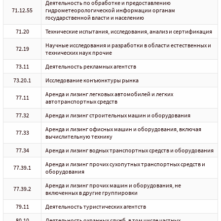
Деятельность по обработке и предоставлению
71.12.55
гидрометеорологической информации органам
государственной власти и населению
71.20
Технические испытания, исследования, анализ и сертификация
Научные исследования и разработки в области естественных и
72.19
технических наук прочие
73.11
Деятельность рекламных агентств
73.20.1
Исследование конъюнктуры рынка
Аренда и лизинг легковых автомобилей и легких
77.11
автотранспортных средств
77.32
Аренда и лизинг строительных машин и оборудования
Аренда и лизинг офисных машин и оборудования, включая
77.33
вычислительную технику
77.34
Аренда и лизинг водных транспортных средств и оборудования
Аренда и лизинг прочих сухопутных транспортных средств и
77.39.1
оборудования
Аренда и лизинг прочих машин и оборудования, не
77.39.2
включенных в другие группировки
79.11
Деятельность туристических агентств
80.10
Деятельность охранных служб, в том числе частных