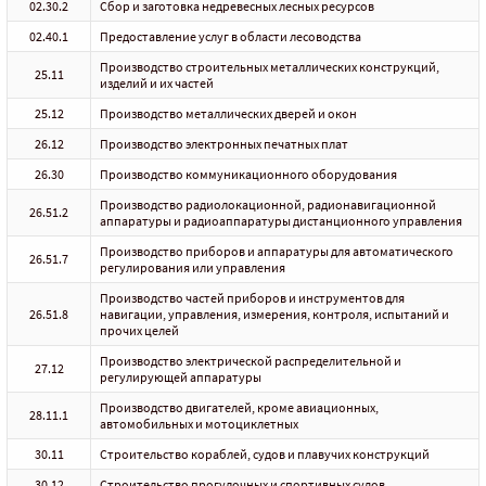
02.30.2
Сбор и заготовка недревесных лесных ресурсов
02.40.1
Предоставление услуг в области лесоводства
Производство строительных металлических конструкций,
25.11
изделий и их частей
25.12
Производство металлических дверей и окон
26.12
Производство электронных печатных плат
26.30
Производство коммуникационного оборудования
Производство радиолокационной, радионавигационной
26.51.2
аппаратуры и радиоаппаратуры дистанционного управления
Производство приборов и аппаратуры для автоматического
26.51.7
регулирования или управления
Производство частей приборов и инструментов для
26.51.8
навигации, управления, измерения, контроля, испытаний и
прочих целей
Производство электрической распределительной и
27.12
регулирующей аппаратуры
Производство двигателей, кроме авиационных,
28.11.1
автомобильных и мотоциклетных
30.11
Строительство кораблей, судов и плавучих конструкций
30.12
Строительство прогулочных и спортивных судов