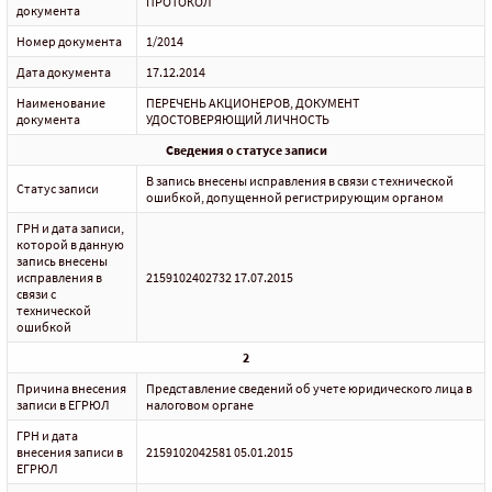
ПРОТОКОЛ
документа
Номер документа
1/2014
Дата документа
17.12.2014
Наименование
ПЕРЕЧЕНЬ АКЦИОНЕРОВ, ДОКУМЕНТ
документа
УДОСТОВЕРЯЮЩИЙ ЛИЧНОСТЬ
Сведения о статусе записи
В запись внесены исправления в связи с технической
Статус записи
ошибкой, допущенной регистрирующим органом
ГРН и дата записи,
которой в данную
запись внесены
исправления в
2159102402732 17.07.2015
связи с
технической
ошибкой
2
Причина внесения
Представление сведений об учете юридического лица в
записи в ЕГРЮЛ
налоговом органе
ГРН и дата
внесения записи в
2159102042581 05.01.2015
ЕГРЮЛ