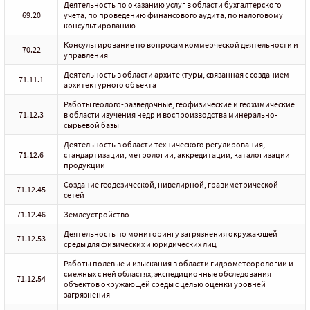
Деятельность по оказанию услуг в области бухгалтерского
69.20
учета, по проведению финансового аудита, по налоговому
консультированию
Консультирование по вопросам коммерческой деятельности и
70.22
управления
Деятельность в области архитектуры, связанная с созданием
71.11.1
архитектурного объекта
Работы геолого-разведочные, геофизические и геохимические
71.12.3
в области изучения недр и воспроизводства минерально-
сырьевой базы
Деятельность в области технического регулирования,
71.12.6
стандартизации, метрологии, аккредитации, каталогизации
продукции
Создание геодезической, нивелирной, гравиметрической
71.12.45
сетей
71.12.46
Землеустройство
Деятельность по мониторингу загрязнения окружающей
71.12.53
среды для физических и юридических лиц
Работы полевые и изыскания в области гидрометеорологии и
смежных с ней областях, экспедиционные обследования
71.12.54
объектов окружающей среды с целью оценки уровней
загрязнения