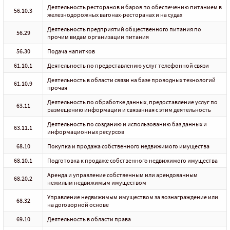
Деятельность ресторанов и баров по обеспечению питанием в
56.10.3
железнодорожных вагонах-ресторанах и на судах
Деятельность предприятий общественного питания по
56.29
прочим видам организации питания
56.30
Подача напитков
61.10.1
Деятельность по предоставлению услуг телефонной связи
Деятельность в области связи на базе проводных технологий
61.10.9
прочая
Деятельность по обработке данных, предоставление услуг по
63.11
размещению информации и связанная с этим деятельность
Деятельность по созданию и использованию баз данных и
63.11.1
информационных ресурсов
68.10
Покупка и продажа собственного недвижимого имущества
68.10.1
Подготовка к продаже собственного недвижимого имущества
Аренда и управление собственным или арендованным
68.20.2
нежилым недвижимым имуществом
Управление недвижимым имуществом за вознаграждение или
68.32
на договорной основе
69.10
Деятельность в области права