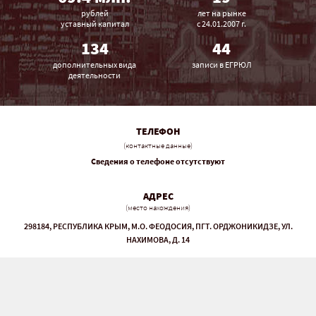
рублей
лет на рынке
уставный капитал
с 24.01.2007 г.
134
44
дополнительных вида
записи в ЕГРЮЛ
деятельности
ТЕЛЕФОН
(контактные данные)
Сведения о телефоне отсутствуют
АДРЕС
(место нахождения)
298184, РЕСПУБЛИКА КРЫМ, М.О. ФЕОДОСИЯ, ПГТ. ОРДЖОНИКИДЗЕ, УЛ.
НАХИМОВА, Д. 14