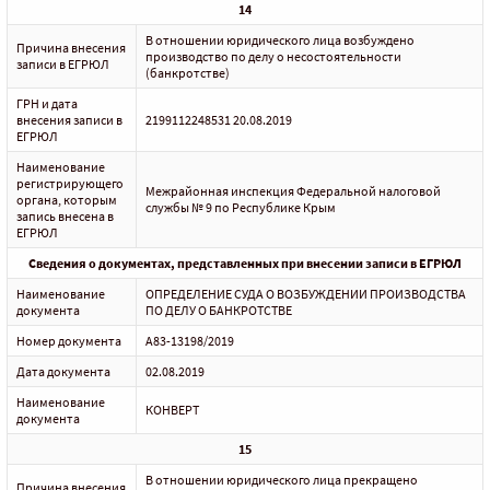
14
В отношении юридического лица возбуждено
Причина внесения
производство по делу о несостоятельности
записи в ЕГРЮЛ
(банкротстве)
ГРН и дата
внесения записи в
2199112248531 20.08.2019
ЕГРЮЛ
Наименование
регистрирующего
Межрайонная инспекция Федеральной налоговой
органа, которым
службы № 9 по Республике Крым
запись внесена в
ЕГРЮЛ
Сведения о документах, представленных при внесении записи в ЕГРЮЛ
Наименование
ОПРЕДЕЛЕНИЕ СУДА О ВОЗБУЖДЕНИИ ПРОИЗВОДСТВА
документа
ПО ДЕЛУ О БАНКРОТСТВЕ
Номер документа
А83-13198/2019
Дата документа
02.08.2019
Наименование
КОНВЕРТ
документа
15
В отношении юридического лица прекращено
Причина внесения