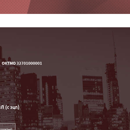
ОКТМО 32701000001
Л (
)
C ЭЦП
сплатно)