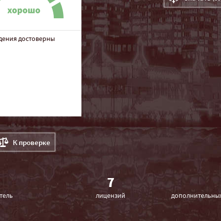
дения достоверны
К проверке
7
тель
лицензий
дополнительных